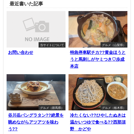
最近書いた記事
当サイトについて
グルメ（山梨県）
お問い合わせ
特急停車駅チカ??黄金ほうと
うと馬刺しがヤミつき♡歩成
本店
グルメ（群馬県）
グルメ（栃木県）
谷川岳パングラタン??絶景を
冷たくない??ひやしたぬきは
眺めながらアツアツを味わ
温かいつゆで食べる??西那須
う??
野 かどや