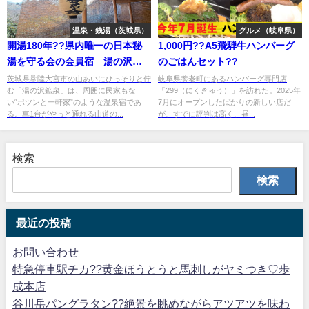
温泉・銭湯（茨城県）
グルメ（岐阜県）
開湯180年??県内唯一の日本秘
1,000円??A5飛騨牛ハンバーグ
湯を守る会の会員宿 湯の沢鉱
のごはんセット??
泉
茨城県常陸大宮市の山あいにひっそりと佇
岐阜県養老町にあるハンバーグ専門店
む「湯の沢鉱泉」は、周囲に民家もな
「299（にくきゅう）」を訪れた。2025年
い“ポツンと一軒家”のような温泉宿であ
7月にオープンしたばかりの新しい店だ
る。車1台がやっと通れる山道の...
が、すでに評判は高く、昼...
検索
検索
最近の投稿
お問い合わせ
特急停車駅チカ??黄金ほうとうと馬刺しがヤミつき♡歩
成本店
谷川岳パングラタン??絶景を眺めながらアツアツを味わ