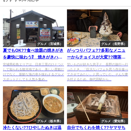
グルメ（宮城県）
グルメ（長野県）
夏でもOK??食べ放題の焼きがき
がっつりパフェ??多彩なメニュ
を豪快に味わう⁉ 焼きがきハウ
ーからチョイスが大変??喫茶の
ス
んのん
宮城県松島エリアは、日本三景のひとつと
甘いものが好きな息子と、長野の旅行へ行
して知られる観光地であり、美しい景観だ
ったとき、「巨大なパフェを思う存分食べ
けでなく、新鮮な海の幸を味わえるグルメ
てさせてみたい」と思っていた。そんな夢
スポットとしても人気を集め...
を叶えるため、御代田駅から...
グルメ（栃木県）
グルメ（愛知県）
冷たくない??ひやしたぬきは温
自分でちくわを焼く??ヤマサち