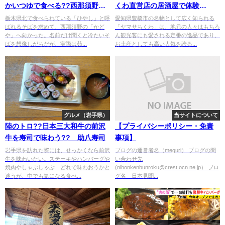
かいつゆで食べる??西那須野
くわ直営店の居酒屋で体験
かどや
OK?? 広小路でんでん
栃木県北で食べられている「ひやし」と呼
愛知県豊橋市の名物として広く知られる
ばれるそばを求めて、西那須野の「かど
「ヤマサちくわ」は、地元の人々はもちろ
や」へ向かった。名前だけ聞くと冷たいそ
ん観光客にも愛される定番の逸品であり、
ばを想像しがちだが、実際は茹...
お土産としても高い人気を誇る...
グルメ（岩手県）
当サイトについて
陸のトロ??日本三大和牛の前沢
【プライバシーポリシー・免責
牛を寿司で味わう?? 助八寿司
事項】
岩手県を訪れた際には、せっかくなら前沢
ブログの運営者名（meguri） ブログの問
牛を味わいたい。ステーキやハンバーグや
い合わせ先
焼肉やしゃぶしゃぶ…どれで味わおうかと
(nihonkenbunroku@crest.ocn.ne.jp） ブロ
迷うが、中でも気になる食べ...
グ名 日本見聞...