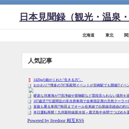
日本見聞録（観光・温泉
北海道
東北
関
人気記事