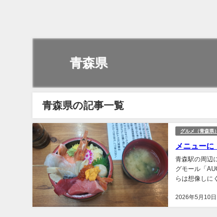
青森県
青森県の記事一覧
グルメ（青森県
メニューに
青森駅の周辺
グモール「A
らは想像しに
市場があるとい
2026年5月10日