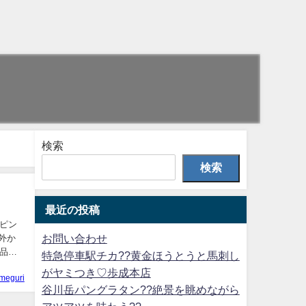
検索
検索
最近の投稿
ピン
お問い合わせ
外か
品の
特急停車駅チカ??黄金ほうとうと馬刺し
がヤミつき♡歩成本店
meguri
谷川岳パングラタン??絶景を眺めながら