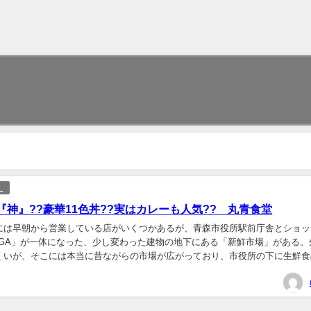
）
『神』??豪華11色丼??実はカレーも人気?? 丸青食堂
には早朝から営業している店がいくつかあるが、青森市役所駅前庁舎とショッ
UGA」が一体になった、少し変わった建物の地下にある「新鮮市場」がある。
くいが、そこには本当に昔ながらの市場が広がっており、市役所の下に生鮮食
う不思議な光景が印象的だった。観光地というより...